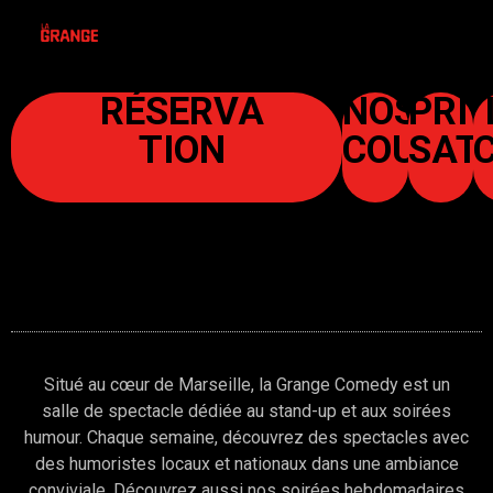
RÉSERVA
NOS
PRIV
TION
COURS
S
AT
Situé au cœur de Marseille, la Grange Comedy est un
salle de spectacle dédiée au stand-up et aux soirées
humour. Chaque semaine, découvrez des spectacles avec
des humoristes locaux et nationaux dans une ambiance
conviviale. Découvrez aussi nos soirées hebdomadaires